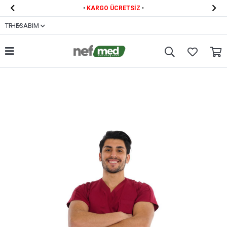


•
KARGO ÜCRETSİZ
•
TR
HESABIM