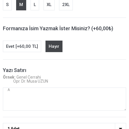
S
M
L
XL
2XL
Formanıza İsim Yazmak İster Misiniz? (+60,00₺)
Evet [+60,00 TL]
Hayır
Yazı Satırı
Örnek:
Genel Cerrahi
Opr. Dr. Musa UZUN