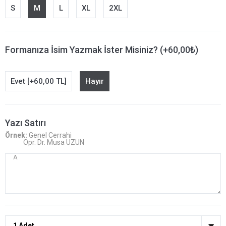
S
M
L
XL
2XL
Formanıza İsim Yazmak İster Misiniz? (+60,00₺)
Evet [+60,00 TL]
Hayır
Yazı Satırı
Örnek:
Genel Cerrahi
Opr. Dr. Musa UZUN