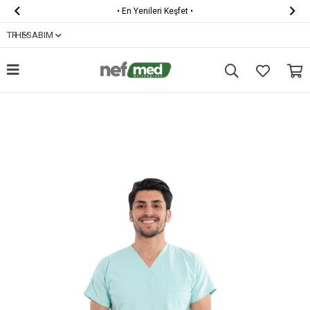


•
En Yenileri Keşfet
•
TR
HESABIM