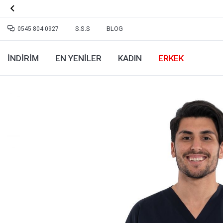

S.S.S
BLOG
0545 804 0927
İNDİRİM
EN YENILER
KADIN
ERKEK