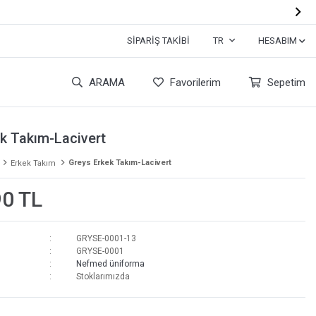

SIPARIŞ TAKIBI
TR
HESABIM
ARAMA
Favorilerim
Sepetim
k Takım-Lacivert
Greys Erkek Takım-Lacivert
Erkek Takım
90 TL
GRYSE-0001-13
GRYSE-0001
Nefmed üniforma
Stoklarımızda