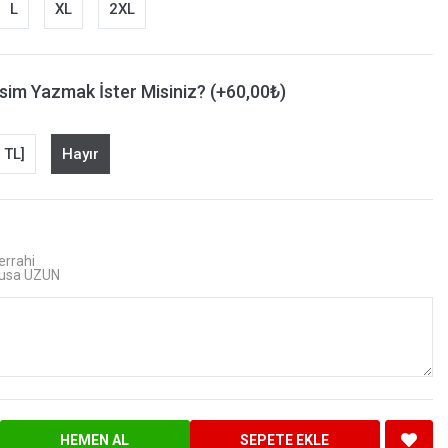
L
XL
2XL
sim Yazmak İster Misiniz? (+60,00₺)
 TL]
Hayır
errahi
sa UZUN
HEMEN AL
SEPETE EKLE