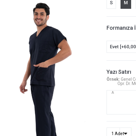
S
M
Formanıza İ
Evet [+60,00
Yazı Satırı
Örnek:
Genel C
Opr. Dr. Mu