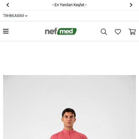


•
En Yenileri Keşfet
•
TR
HESABIM