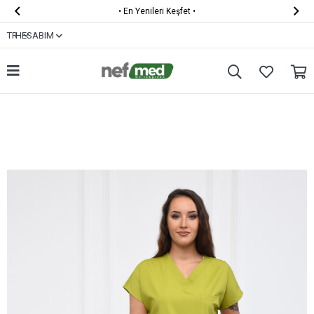


•
En Yenileri Keşfet
•
TR
HESABIM