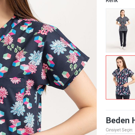
Renk
Beden 
Cinsiyet Seçin: