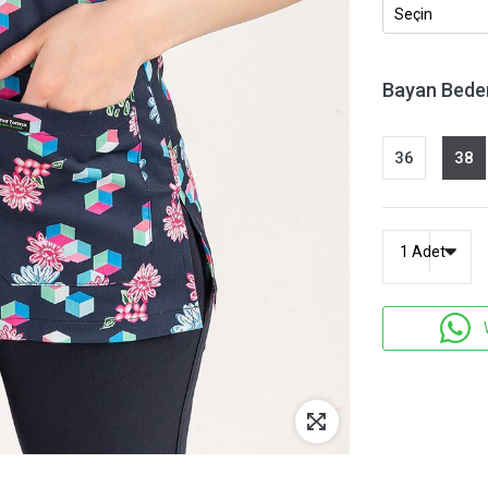
Bayan Bede
36
38