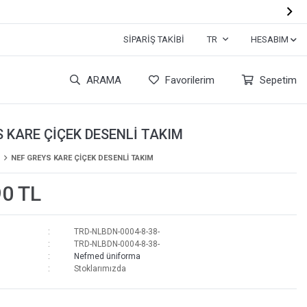

SIPARIŞ TAKIBI
TR
HESABIM
ARAMA
Favorilerim
Sepetim
 KARE ÇİÇEK DESENLİ TAKIM
NEF GREYS KARE ÇİÇEK DESENLİ TAKIM
90 TL
TRD-NLBDN-0004-8-38-
TRD-NLBDN-0004-8-38-
Nefmed üniforma
Stoklarımızda