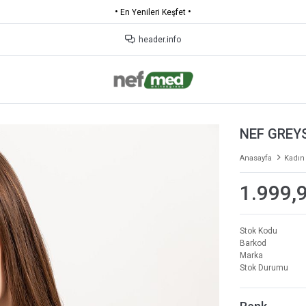
•
•
KARGO ÜCRETSİZ
header.info
NEF GREYS
Anasayfa
Kadın
1.999,
Stok Kodu
Barkod
Marka
Stok Durumu