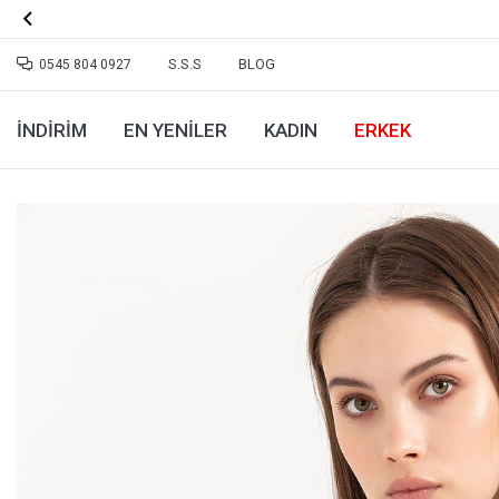

S.S.S
BLOG
0545 804 0927
İNDİRİM
EN YENILER
KADIN
ERKEK