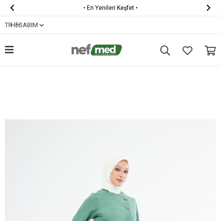


•
KARGO ÜCRETSİZ
•
TR
HESABIM