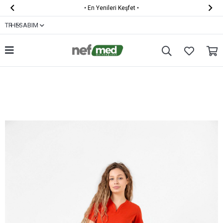


•
KARGO ÜCRETSİZ
•
TR
HESABIM