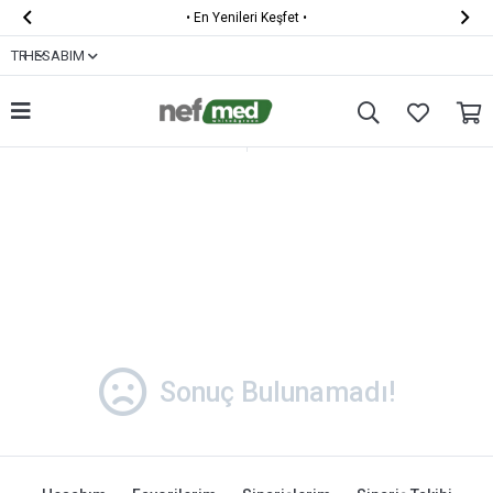


•
En Yenileri Keşfet
•
TR
HESABIM
Filtrele
Sonuç Bulunamadı!