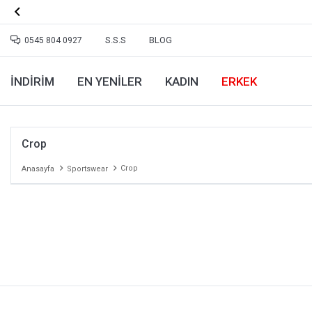

S.S.S
BLOG
0545 804 0927
İNDİRİM
EN YENILER
KADIN
ERKEK
Crop
Crop
Anasayfa
Sportswear