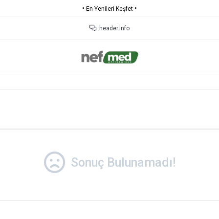
•
•
En Yenileri Keşfet
header.info
Sonuç Bulunamadı!