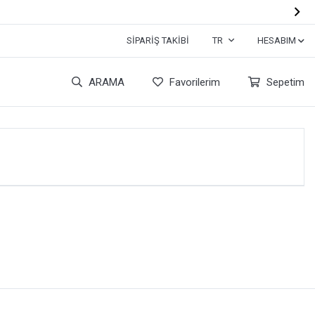

SIPARIŞ TAKIBI
TR
HESABIM
ARAMA
Favorilerim
Sepetim