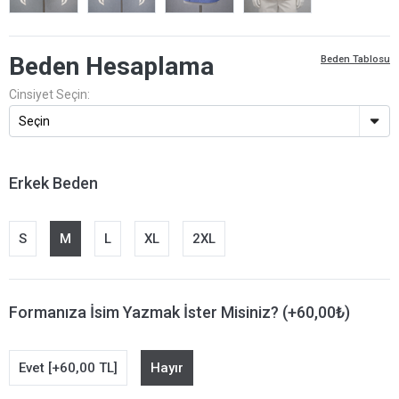
Beden Hesaplama
Beden Tablosu
Cinsiyet Seçin:
Erkek Beden
S
M
L
XL
2XL
Formanıza İsim Yazmak İster Misiniz? (+60,00₺)
Evet [+60,00 TL]
Hayır