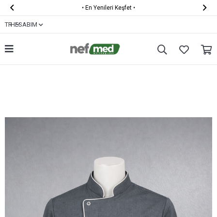


•
En Yenileri Keşfet
•
TR
HESABIM