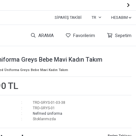

SIPARIŞ TAKIBI
TR
HESABIM
ARAMA
Favorilerim
Sepetim
iforma Greys Bebe Mavi Kadın Takım
d Üniforma Greys Bebe Mavi Kadın Takım
90 TL
TRD-GRYS-01-03-38
TRD-GRYS-01
Nefmed üniforma
Stoklarımızda
Beden Tablosu