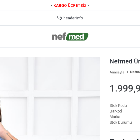
•
•
KARGO ÜCRETSİZ
header.info
Nefmed Ün
Nefme
Anasayfa
1.999,
Stok Kodu
Barkod
Marka
Stok Durumu