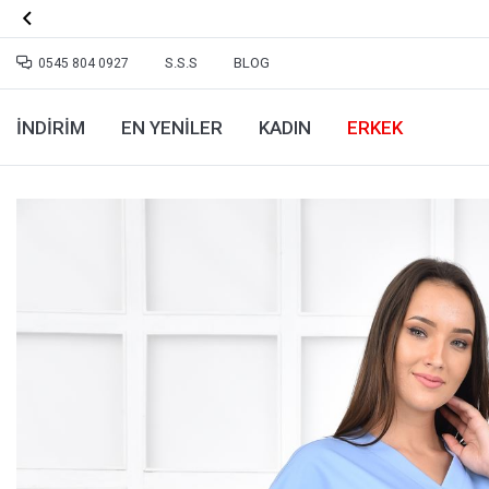

S.S.S
BLOG
0545 804 0927
İNDİRİM
EN YENILER
KADIN
ERKEK