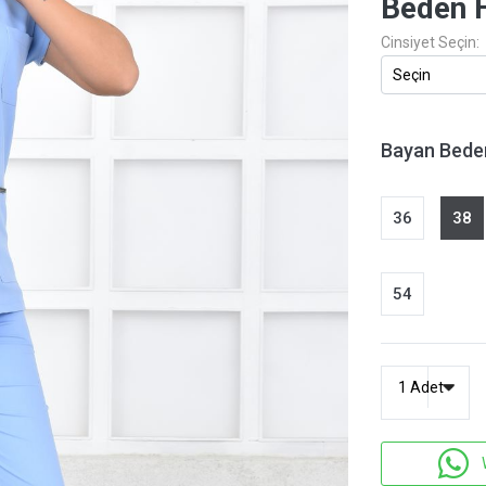
Beden 
Cinsiyet Seçin:
Bayan Bede
36
38
54